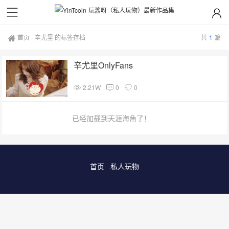
首页
-
辛尤里 的标签存档
共
1
篇
辛尤里OnlyFans
2.21W
0
0
已经加载到天涯海角了！
首页
私人玩物